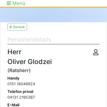
Menü
Zurück
Personendetails
Herr
Oliver Glodzei
(Ratsherr)
Handy
0151 18049924
Telefon privat
04131 2195387
E-Mail