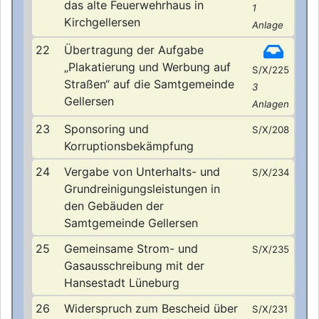
das alte Feuerwehrhaus in
1
Kirchgellersen
Anlage
22
Übertragung der Aufgabe
„Plakatierung und Werbung auf
S/X/225
Straßen“ auf die Samtgemeinde
3
Gellersen
Anlagen
23
Sponsoring und
S/X/208
Korruptionsbekämpfung
24
Vergabe von Unterhalts- und
S/X/234
Grundreinigungsleistungen in
den Gebäuden der
Samtgemeinde Gellersen
25
Gemeinsame Strom- und
S/X/235
Gasausschreibung mit der
Hansestadt Lüneburg
26
Widerspruch zum Bescheid über
S/X/231