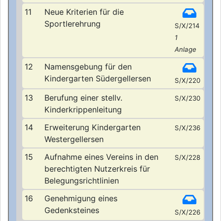
11
Neue Kriterien für die
Sportlerehrung
S/X/214
1
Anlage
12
Namensgebung für den
Kindergarten Südergellersen
S/X/220
13
Berufung einer stellv.
S/X/230
Kinderkrippenleitung
14
Erweiterung Kindergarten
S/X/236
Westergellersen
15
Aufnahme eines Vereins in den
S/X/228
berechtigten Nutzerkreis für
Belegungsrichtlinien
16
Genehmigung eines
Gedenksteines
S/X/226