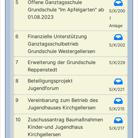
5
Offene Ganztagsschule
Grundschule "Im Apfelgarten" ab
S/X/200
01.08.2023
1
Anlage
6
Finanzielle Unterstützung
Ganztagsschulbetrieb
S/X/202
Grundschule Westergellersen
7
Erweiterung der Grundschule
S/X/229
Reppenstedt
8
Beteiligungsprojekt
Jugendforum
S/X/221
9
Vereinbarung zum Betrieb des
Jugendhauses Kirchgellersen
S/X/215
10
Zuschussantrag Baumaßnahmen
Kinder-und Jugendhaus
S/X/217
Kirchgellersen