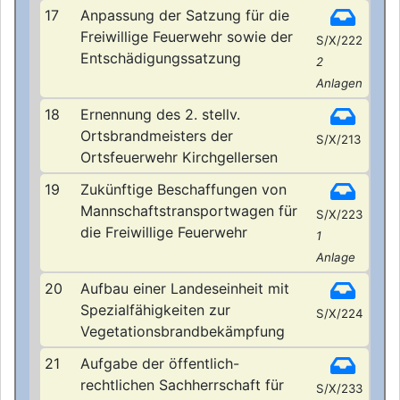
17
Anpassung der Satzung für die
Freiwillige Feuerwehr sowie der
S/X/222
Entschädigungssatzung
2
Anlagen
18
Ernennung des 2. stellv.
Ortsbrandmeisters der
S/X/213
Ortsfeuerwehr Kirchgellersen
19
Zukünftige Beschaffungen von
Mannschaftstransportwagen für
S/X/223
die Freiwillige Feuerwehr
1
Anlage
20
Aufbau einer Landeseinheit mit
Spezialfähigkeiten zur
S/X/224
Vegetationsbrandbekämpfung
21
Aufgabe der öffentlich-
rechtlichen Sachherrschaft für
S/X/233