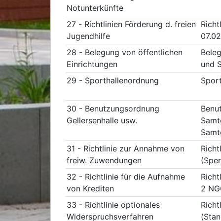
Notunterkünfte
27 - Richtlinien Förderung d. freien
Richt
Jugendhilfe
07.0
28 - Belegung von öffentlichen
Beleg
Einrichtungen
und S
29 - Sporthallenordnung
Spor
30 - Benutzungsordnung
Benut
Gellersenhalle usw.
Samt
Samtg
31 - Richtlinie zur Annahme von
Richt
freiw. Zuwendungen
(Spen
32 - Richtlinie für die Aufnahme
Richt
von Krediten
2 NGO
33 - Richtlinie optionales
Richt
Widerspruchsverfahren
(Stan