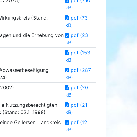
07.2025)
pdf (210
kB)
irkungskreis (Stand:
pdf (73
kB)
lagen und die Erhebung von
pdf (23
kB)
pdf (153
kB)
 Abwasserbeseitigung
pdf (287
24)
kB)
.2002)
pdf (20
kB)
die Nutzungsberechtigten
pdf (21
(Stand: 02.11.1998)
kB)
einde Gellersen, Landkreis
pdf (12
kB)