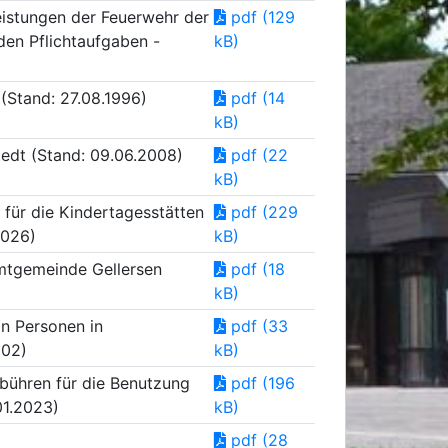
eistungen der Feuerwehr der
pdf (129
den Pflichtaufgaben -
kB)
(Stand: 27.08.1996)
pdf (14
kB)
edt (Stand: 09.06.2008)
pdf (22
kB)
für die Kindertagesstätten
pdf (229
2026)
kB)
amtgemeinde Gellersen
pdf (18
kB)
n Personen in
pdf (33
002)
kB)
bühren für die Benutzung
pdf (196
01.2023)
kB)
pdf (28