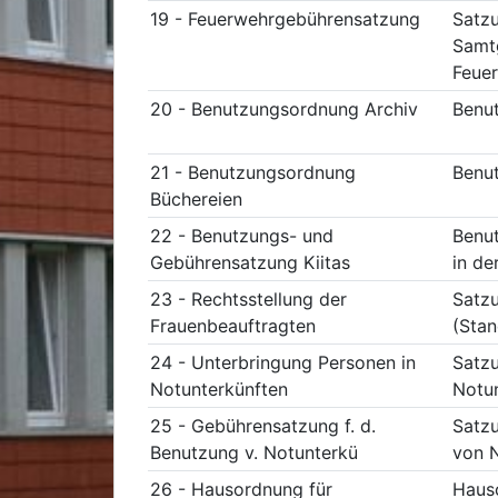
19 - Feuerwehrgebührensatzung
Satzu
Samtg
Feue
20 - Benutzungsordnung Archiv
Benut
21 - Benutzungsordnung
Benut
Büchereien
22 - Benutzungs- und
Benut
Gebührensatzung Kiitas
in de
23 - Rechtsstellung der
Satzu
Frauenbeauftragten
(Stan
24 - Unterbringung Personen in
Satzu
Notunterkünften
Notun
25 - Gebührensatzung f. d.
Satzu
Benutzung v. Notunterkü
von N
26 - Hausordnung für
Haus