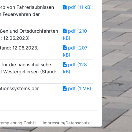
erb von Fahrerlaubnissen
pdf (11 kB)
en Feuerwehren der
aßen und Ortsdurchfahrten
pdf (210
: 12.06.2023)
kB)
and: 12.06.2023)
pdf (207
kB)
für die nachschulische
pdf (128
d Westergellersen (Stand:
kB)
ationssystems der
pdf (1 MB)
templanung GmbH
Impressum/Datenschutz