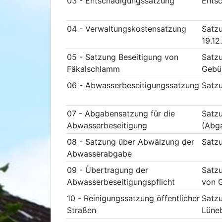
03 - Entschädigungssatzung
Entsc
04 - Verwaltungskostensatzung
Satzu
19.12
05 - Satzung Beseitigung von
Satzu
Fäkalschlamm
Gebüh
06 - Abwasserbeseitigungssatzung
Satzu
07 - Abgabensatzung für die
Satzu
Abwasserbeseitigung
(Abga
08 - Satzung über Abwälzung der
Satz
Abwasserabgabe
09 - Übertragung der
Satzu
Abwasserbeseitigungspflicht
von G
10 - Reinigungssatzung öffentlicher
Satzu
Straßen
Lüneb