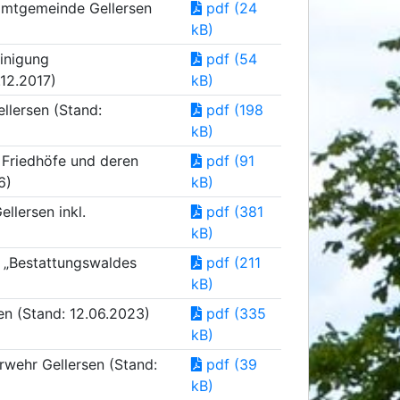
amtgemeinde Gellersen
pdf (24
kB)
inigung
pdf (54
12.2017)
kB)
llersen (Stand:
pdf (198
kB)
 Friedhöfe und deren
pdf (91
6)
kB)
lersen inkl.
pdf (381
kB)
 „Bestattungswaldes
pdf (211
kB)
en (Stand: 12.06.2023)
pdf (335
kB)
rwehr Gellersen (Stand:
pdf (39
kB)