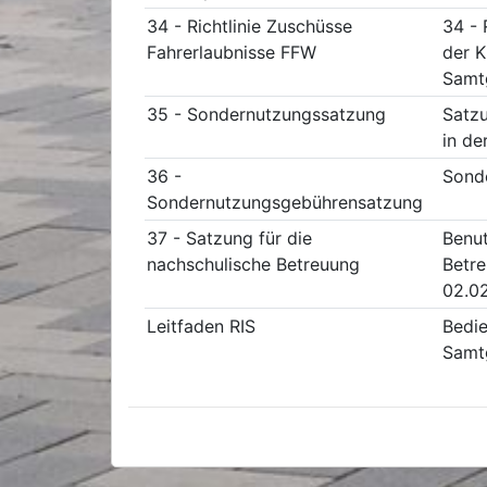
34 - Richtlinie Zuschüsse
34 - 
Fahrerlaubnisse FFW
der K
Samtg
35 - Sondernutzungssatzung
Satzu
in de
36 -
Sond
Sondernutzungsgebührensatzung
37 - Satzung für die
Benut
nachschulische Betreuung
Betre
02.0
Leitfaden RIS
Bedie
Samt