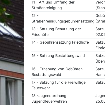
11 - Art und Umfang der
Veror
Straßenreinigung
(Stan
12 -
Gebüh
Straßenreinigungsgebührensatzung
(Stra
13 - Satzung Benutzung der
Satzu
Friedhöfe
02.0
14 - Gebührensatzung Friedhöfe
Satzu
Einri
15 - Satzung Bestattungswald
Satzu
Übers
16 - Erhebung von Gebühren
Satzu
Bestattungswald
Hambö
17 - Satzung für die Freiwillige
Satzu
Feuerwehr
18 -Jugendordnung
Jugen
Jugendfeuerwehren
25.06