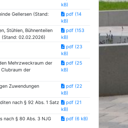
kB)
einde Gellersen (Stand:
pdf (14
kB)
n, Stühlen, Bühnenteilen
pdf (153
g (Stand: 02.02.2026)
kB)
pdf (23
kB)
d den Mehrzweckraum der
pdf (25
 Clubraum der
kB)
lligen Zuwendungen
pdf (22
kB)
diten nach § 92 Abs. 1 Satz
pdf (21
kB)
ns nach § 80 Abs. 3 NJG
pdf (6 kB)