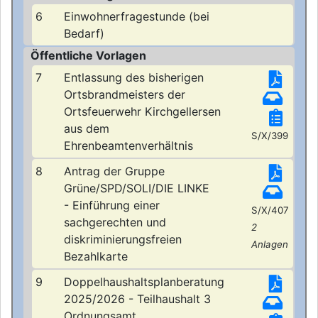
6
Einwohnerfragestunde (bei
Bedarf)
Öffentliche Vorlagen
7
Entlassung des bisherigen
Ortsbrandmeisters der
Ortsfeuerwehr Kirchgellersen
aus dem
S/X/399
Ehrenbeamtenverhältnis
8
Antrag der Gruppe
Grüne/SPD/SOLI/DIE LINKE
- Einführung einer
S/X/407
sachgerechten und
2
diskriminierungsfreien
Anlagen
Bezahlkarte
9
Doppelhaushaltsplanberatung
2025/2026 - Teilhaushalt 3
Ordnungsamt