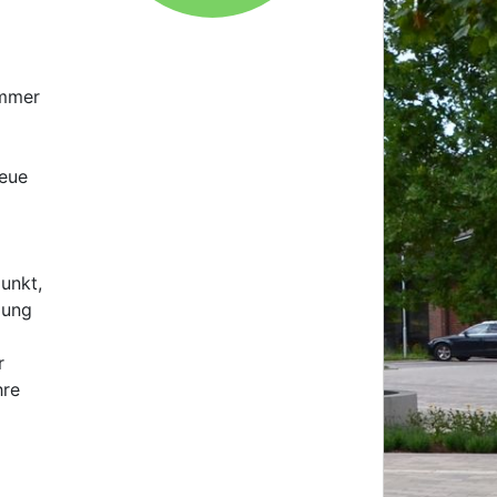
ammer
neue
unkt,
lung
r
hre