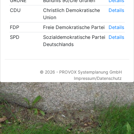
GRÜNE
Bündnis 90/Die Grünen
Details
CDU
Christlich Demokratische
Details
Union
FDP
Freie Demokratische Partei
Details
SPD
Sozialdemokratische Partei
Details
Deutschlands
© 2026 -
PROVOX Systemplanung GmbH
Impressum/Datenschutz