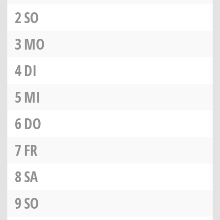
2
SO
3
MO
4
DI
5
MI
6
DO
7
FR
8
SA
9
SO