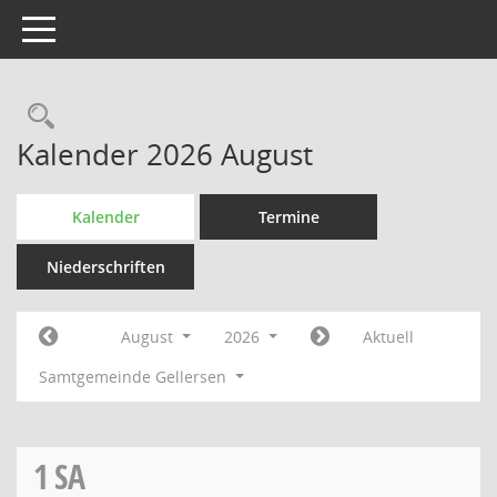
Toggle navigation
Rechercheauswahl
Kalender 2026 August
Kalender
Termine
Niederschriften
August
2026
Aktuell
Samtgemeinde Gellersen
1
SA