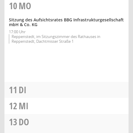
10
MO
Sitzung des Aufsichtsrates BBG Infrastrukturgesellschaft
mbH & Co. KG
17:00 Uhr
Reppenstedt, im Sitzungszimmer des Rathauses in
Reppenstedt, Dachtmisser Straße 1
11
DI
12
MI
13
DO