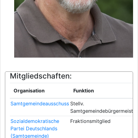
Mitgliedschaften:
Organisation
Funktion
Samtgemeindeausschuss
Stellv.
Samtgemeindebürgermeister(
Sozialdemokratische
Fraktionsmitglied
Partei Deutschlands
(Samtgemeinde)