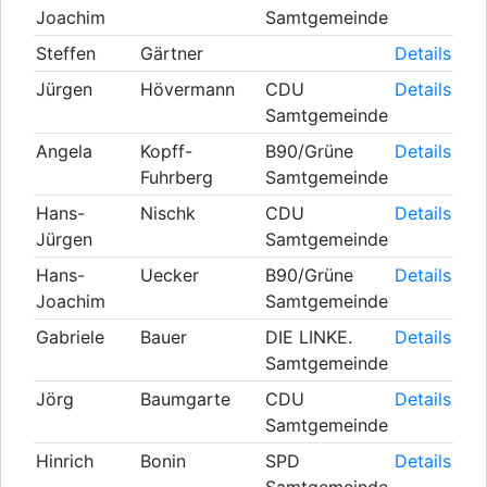
Joachim
Samtgemeinde
Steffen
Gärtner
Details
Jürgen
Hövermann
CDU
Details
Samtgemeinde
Angela
Kopff-
B90/Grüne
Details
Fuhrberg
Samtgemeinde
Hans-
Nischk
CDU
Details
Jürgen
Samtgemeinde
Hans-
Uecker
B90/Grüne
Details
Joachim
Samtgemeinde
Gabriele
Bauer
DIE LINKE.
Details
Samtgemeinde
Jörg
Baumgarte
CDU
Details
Samtgemeinde
Hinrich
Bonin
SPD
Details
Samtgemeinde