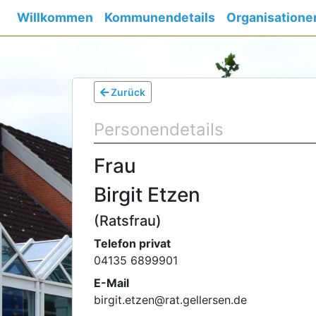
Willkommen
Kommunendetails
Organisatione
Zurück
Personendetails
Frau
Birgit Etzen
(Ratsfrau)
Telefon privat
04135 6899901
E-Mail
birgit.etzen
@
rat.gellersen.de